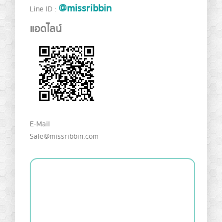
@missribbin
Line ID :
แอดไลน์
E-Mail
Sale@missribbin.com