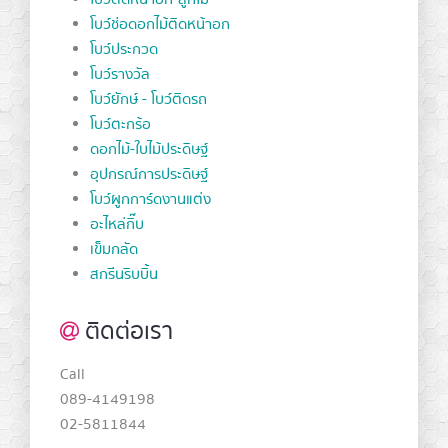
โบว์ติดหน้าอก-ลูกไม้
โบว์ช่อดอกไม้ติดหน้าอก
โบว์ประกวด
โบว์รางวัล
โบว์ยักษ์ - โบว์ติดรถ
โบว์ตะกร้อ
ดอกไม้-ใบไม้ประดิษฐ์
อุปกรณ์การประดิษฐ์
โบว์ผูกการ์ดงานแต่ง
อะไหล่กิ๊บ
เข็มกลัด
สกรีนริบบิ้น
ติดต่อเรา
Call
089-4149198
02-5811844