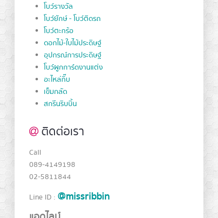
โบว์รางวัล
โบว์ยักษ์ - โบว์ติดรถ
โบว์ตะกร้อ
ดอกไม้-ใบไม้ประดิษฐ์
อุปกรณ์การประดิษฐ์
โบว์ผูกการ์ดงานแต่ง
อะไหล่กิ๊บ
เข็มกลัด
สกรีนริบบิ้น
ติดต่อเรา
Call
089-4149198
02-5811844
@missribbin
Line ID :
แอดไลน์